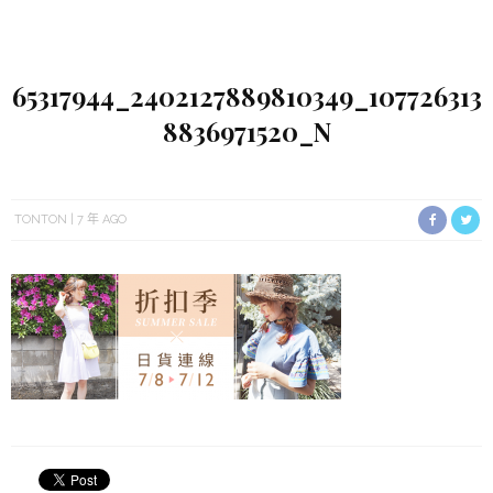
65317944_2402127889810349_107726313
8836971520_N
TONTON
7 年 AGO