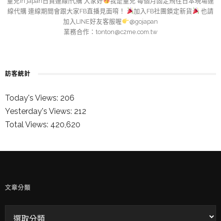
童兒in japan日貨連線|代購 大家好
我是童兒 每個月固定飛往日本現場連
線代購 連線期間會跟大家FB直播見面唷！
加入FB社團鎖定新貨
也請
加入LINE好友客服喔
@gojapan
業務合作：
tonton@c2me.com.tw
訪客統計
Today's Views:
206
Yesterday's Views:
212
Total Views:
420,620
童兒的 INSTAGRAM
文章分類