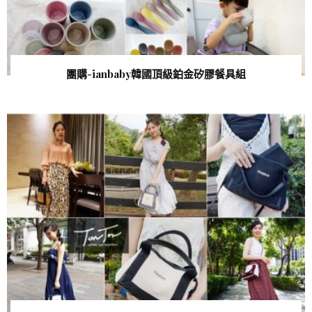
團購-ianbaby韓國頂級鉑金矽膠餐具組