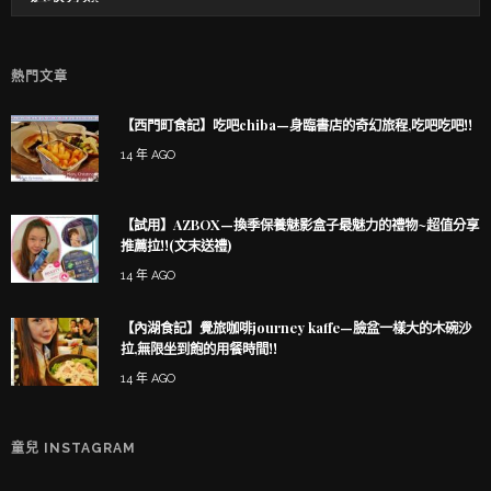
熱門文章
【西門町食記】吃吧chiba—身臨書店的奇幻旅程,吃吧吃吧!!
14 年 AGO
【試用】AZBOX—換季保養魅影盒子最魅力的禮物~超值分享
推薦拉!!(文末送禮)
14 年 AGO
【內湖食記】覺旅咖啡journey kaffe—臉盆一樣大的木碗沙
拉,無限坐到飽的用餐時間!!
14 年 AGO
童兒 INSTAGRAM