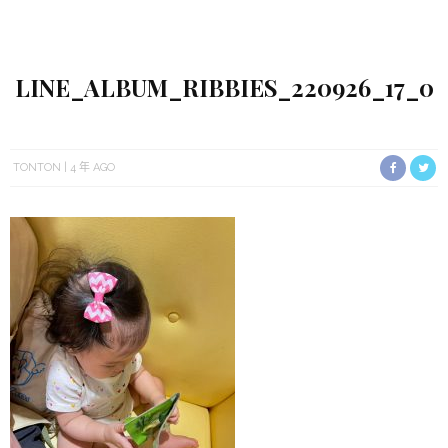
LINE_ALBUM_RIBBIES_220926_17_0
TONTON
4 年 AGO