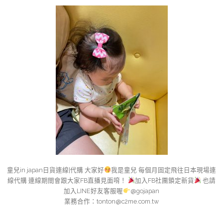
童兒in japan日貨連線|代購 大家好
我是童兒 每個月固定飛往日本現場連
線代購 連線期間會跟大家FB直播見面唷！
加入FB社團鎖定新貨
也請
加入LINE好友客服喔
@gojapan
業務合作：
tonton@c2me.com.tw