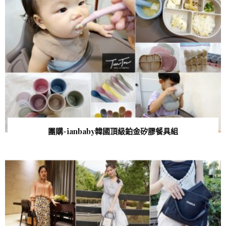
團購-ianbaby韓國頂級鉑金矽膠餐具組