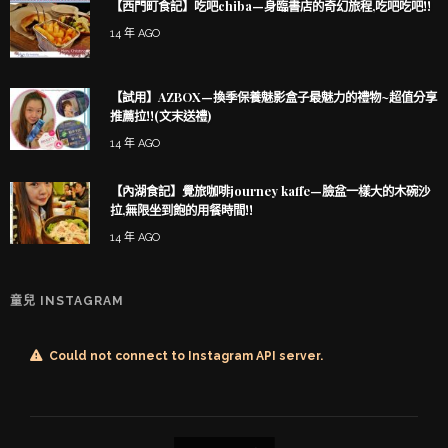
【西門町食記】吃吧chiba—身臨書店的奇幻旅程,吃吧吃吧!!
14 年 AGO
【試用】AZBOX—換季保養魅影盒子最魅力的禮物~超值分享
推薦拉!!(文末送禮)
14 年 AGO
【內湖食記】覺旅咖啡journey kaffe—臉盆一樣大的木碗沙
拉,無限坐到飽的用餐時間!!
14 年 AGO
童兒 INSTAGRAM
Could not connect to Instagram API server.