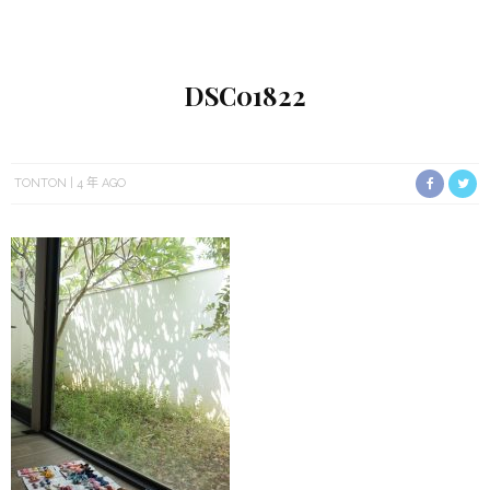
DSC01822
TONTON
4 年 AGO