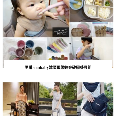
團購-ianbaby韓國頂級鉑金矽膠餐具組