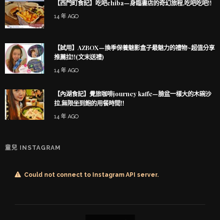
【西門町食記】吃吧chiba—身臨書店的奇幻旅程,吃吧吃吧!!
14 年 AGO
【試用】AZBOX—換季保養魅影盒子最魅力的禮物~超值分享
推薦拉!!(文末送禮)
14 年 AGO
【內湖食記】覺旅咖啡journey kaffe—臉盆一樣大的木碗沙
拉,無限坐到飽的用餐時間!!
14 年 AGO
童兒 INSTAGRAM
Could not connect to Instagram API server.