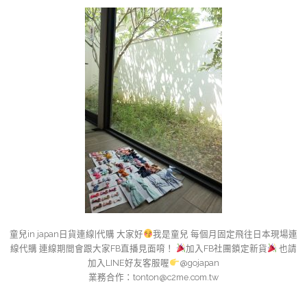
童兒in japan日貨連線|代購 大家好
我是童兒 每個月固定飛往日本現場連
線代購 連線期間會跟大家FB直播見面唷！
加入FB社團鎖定新貨
也請
加入LINE好友客服喔
@gojapan
業務合作：
tonton@c2me.com.tw