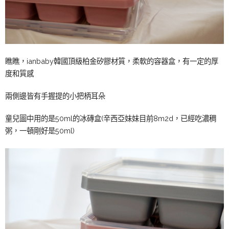
瞧瞧，ianbaby韓國頂級柏金矽膠材質，柔軟的容器盒，有一定的厚
度和質感
兩側邊皆有手握提的小把柄耳朵
童兒圖中用的是50ml的冰磚盒(辛西亞妹妹目前8m2d，已經吃濃稠
粥，一頓剛好是50ml)