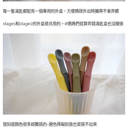
每一隻湯匙都配有一個專用的外盒，方便媽咪外出時攜帶不會弄髒
stage1和stage2的外盒是共用的。#媽媽們就算弄錯湯匙盒也沒關係
我知道顏色很多超難挑的~選色障礙如我也是挑不出來