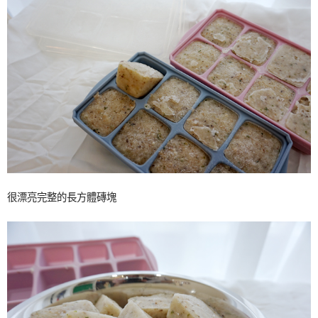
很漂亮完整的長方體磚塊