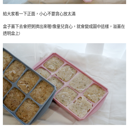
給大家看一下正面，小心不要貪心放太滿
盒子蓋下去會把粥擠出來喔(像童兒貪心，就會變成圖中這樣，溢蓋在
透明盒上)