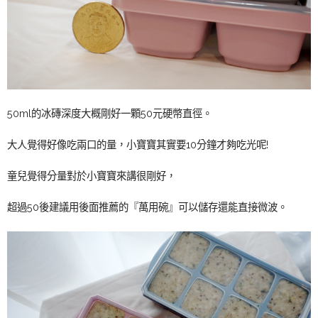
50ml的冰磚深度大概剛好一顆50元硬幣直徑。
大人覺得好像吃兩口的量，小寶寶其實要10分鐘才夠吃光呢!
童兒覺得分量對於小寶寶來講很剛好，
超過50後建議用後面推薦的『萬用碗』可以儲存還能直接微波。