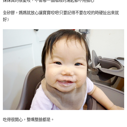
妹妹真的很愛咬，不管哪一個階段的湯匙都不用擔心
全矽膠，媽媽就放心讓寶寶咬吧!只要記得不要在咬的時硬扯出來就
好:)
吃得很開心，整嘴整臉都是。