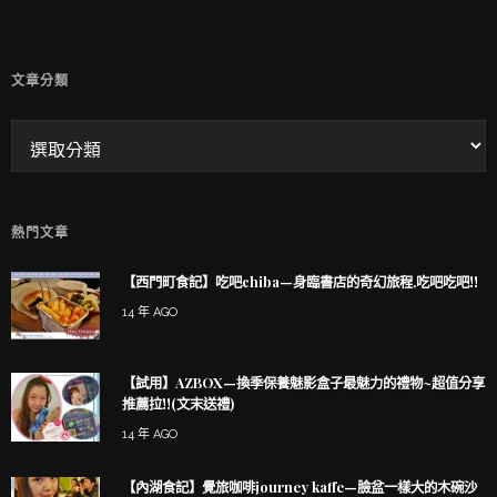
文章分類
熱門文章
【西門町食記】吃吧chiba—身臨書店的奇幻旅程,吃吧吃吧!!
14 年 AGO
【試用】AZBOX—換季保養魅影盒子最魅力的禮物~超值分享
推薦拉!!(文末送禮)
14 年 AGO
【內湖食記】覺旅咖啡journey kaffe—臉盆一樣大的木碗沙