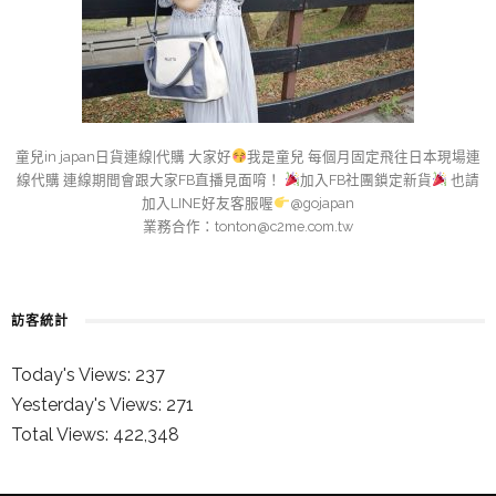
童兒in japan日貨連線|代購 大家好
我是童兒 每個月固定飛往日本現場連
線代購 連線期間會跟大家FB直播見面唷！
加入FB社團鎖定新貨
也請
加入LINE好友客服喔
@gojapan
業務合作：
tonton@c2me.com.tw
訪客統計
Today's Views:
237
Yesterday's Views:
271
Total Views:
422,348
童兒的 INSTAGRAM