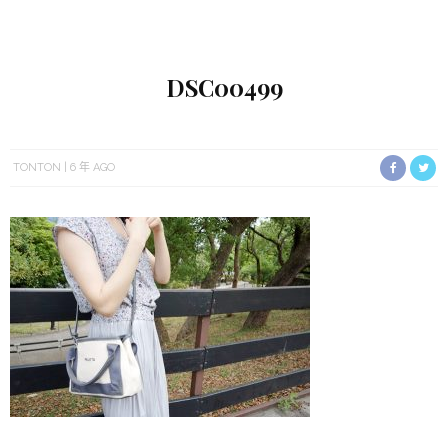
DSC00499
TONTON
6 年 AGO