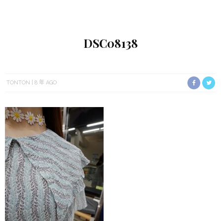
DSC08138
TONTON
8 年 AGO