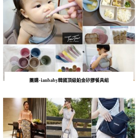
團購-ianbaby韓國頂級鉑金矽膠餐具組