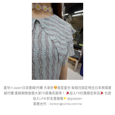
童兒in japan日貨連線|代購 大家好
我是童兒 每個月固定飛往日本現場連
線代購 連線期間會跟大家FB直播見面唷！
加入FB社團鎖定新貨
也請
加入LINE好友客服喔
@gojapan
業務合作：
tonton@c2me.com.tw