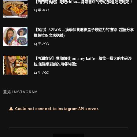
【西門町食記】吃吧chiba—身臨書店的奇幻旅程,吃吧吃吧!!
14 年 AGO
【試用】AZBOX—換季保養魅影盒子最魅力的禮物~超值分享
推薦拉!!(文末送禮)
14 年 AGO
【內湖食記】覺旅咖啡journey kaffe—臉盆一樣大的木碗沙
拉,無限坐到飽的用餐時間!!
14 年 AGO
童兒 INSTAGRAM
Could not connect to Instagram API server.