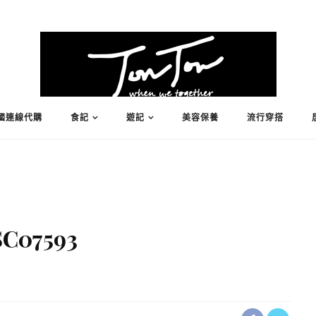
國連線代購
食記
遊記
美容保養
流行穿搭
C07593