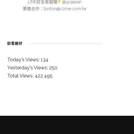
LINE好友客服喔
@gojapan
業務合作：
tonton@c2me.com.tw
訪客統計
Today's Views:
134
Yesterday's Views:
250
Total Views:
422,495