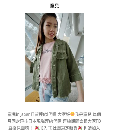
童兒
童兒in japan日貨連線|代購 大家好
我是童兒 每個
月固定飛往日本現場連線代購 連線期間會跟大家FB
直播見面唷！
加入FB社團鎖定新貨
也請加入