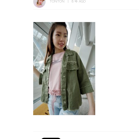
TONTON
8 年 AGO