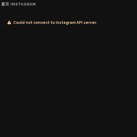
童兒 INSTAGRAM
Could not connect to Instagram API server.