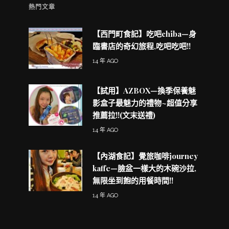
熱門文章
【西門町食記】吃吧chiba—身
臨書店的奇幻旅程,吃吧吃吧!!
14 年 AGO
【試用】AZBOX—換季保養魅
影盒子最魅力的禮物~超值分享
推薦拉!!(文末送禮)
14 年 AGO
【內湖食記】覺旅咖啡journey
kaffe—臉盆一樣大的木碗沙拉,
無限坐到飽的用餐時間!!
14 年 AGO