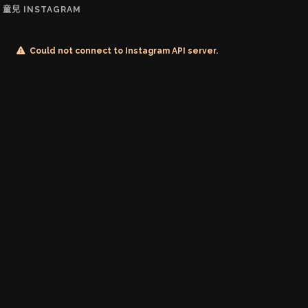
童兒 INSTAGRAM
Could not connect to Instagram API server.