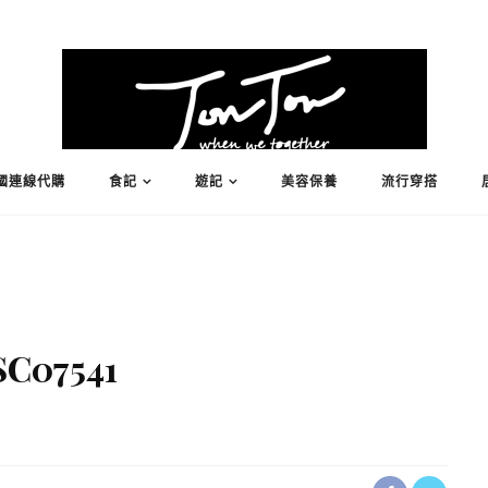
國連線代購
食記
遊記
美容保養
流行穿搭
C07541