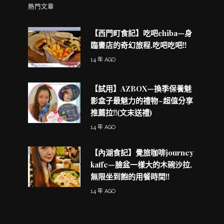
熱門文章
【西門町食記】吃吧chiba—身
臨書店的奇幻旅程,吃吧吃吧!!
14 年 AGO
【試用】AZBOX—換季保養魅
影盒子最魅力的禮物~超值分享
推薦拉!!(文末送禮)
14 年 AGO
【內湖食記】覺旅咖啡journey
kaffe—臉盆一樣大的木碗沙拉,
無限坐到飽的用餐時間!!
14 年 AGO