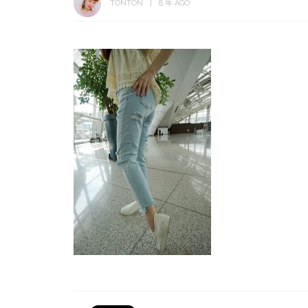
TONTON
8 年 AGO