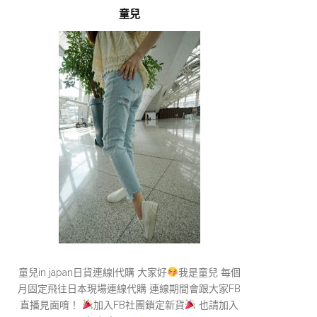
童兒
童兒in japan日貨連線|代購 大家好
我是童兒 每個
月固定飛往日本現場連線代購 連線期間會跟大家FB
直播見面唷！
加入FB社團鎖定新貨
也請加入