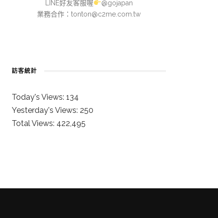
LINE好友客服喔
@gojapan
業務合作：
tonton@c2me.com.tw
訪客統計
Today's Views:
134
Yesterday's Views:
250
Total Views:
422,495