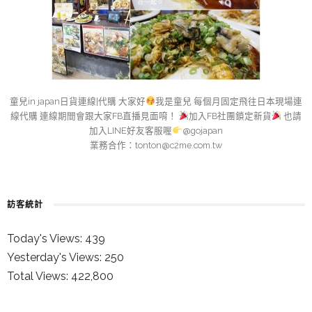
童兒in japan日貨連線|代購 大家好
我是童兒 每個月固定飛往日本現場連
線代購 連線期間會跟大家FB直播見面唷！
加入FB社團鎖定新貨
也請
加入LINE好友客服喔
@gojapan
業務合作：
tonton@c2me.com.tw
訪客統計
Today's Views:
439
Yesterday's Views:
250
Total Views:
422,800