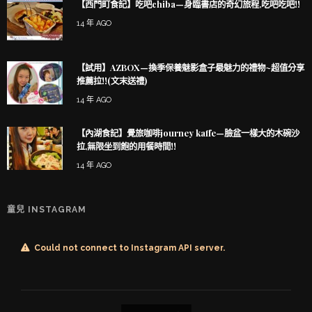
【西門町食記】吃吧chiba—身臨書店的奇幻旅程,吃吧吃吧!!
14 年 AGO
【試用】AZBOX—換季保養魅影盒子最魅力的禮物~超值分享
推薦拉!!(文末送禮)
14 年 AGO
【內湖食記】覺旅咖啡journey kaffe—臉盆一樣大的木碗沙
拉,無限坐到飽的用餐時間!!
14 年 AGO
童兒 INSTAGRAM
Could not connect to Instagram API server.