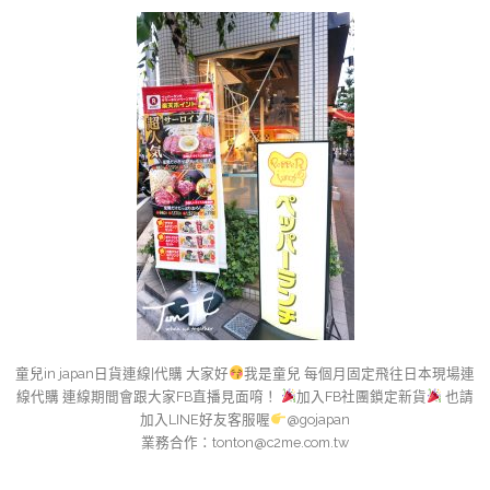
童兒in japan日貨連線|代購 大家好
我是童兒 每個月固定飛往日本現場連
線代購 連線期間會跟大家FB直播見面唷！
加入FB社團鎖定新貨
也請
加入LINE好友客服喔
@gojapan
業務合作：
tonton@c2me.com.tw