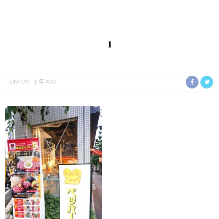
1
TONTON
9 年 AGO