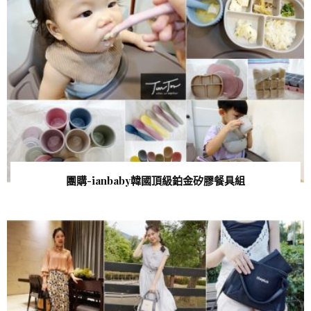
團購-ianbaby韓國頂級鉑金矽膠餐具組