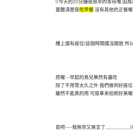
((今天的20分鐘是很早的等待嚕
因為
要聽清楚是
吃早餐
沒有其他的正餐喔!!
樓上還有座位(這個時間還沒開放 所以
挖喔~~早起的鳥兒果然有蟲吃
除了不用等太久之外 我們做到好座位
雖然不能真的用 可是拿來拍照好美喔
是吧~~~我無奈又無言了,,,,,,,,,,,,,,,,,,,,,,,,,,,