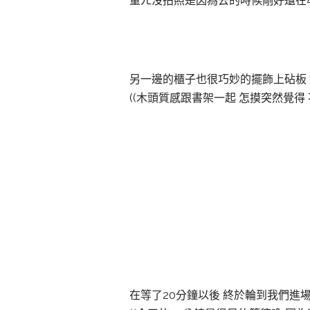
童ㄦ沒拍照是因為去的時候剛好還在
另一邊的櫃子也很巧妙的擺飾上砧板
((木頭質感跟書架一起 怎摸突然覺得
在等了20分鐘以後 終於輪到我們進