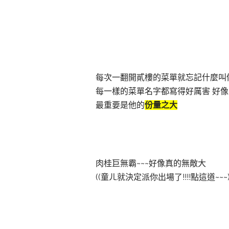
每次一翻開貳樓的菜單就忘記什麼叫做””””減肥””
每一樣的菜單名字都寫得好厲害 好像不
最重要是他的
份量之大
肉桂巨無霸~~~好像真的無敵大
((童ㄦ就決定派你出場了!!!!點這道~~~