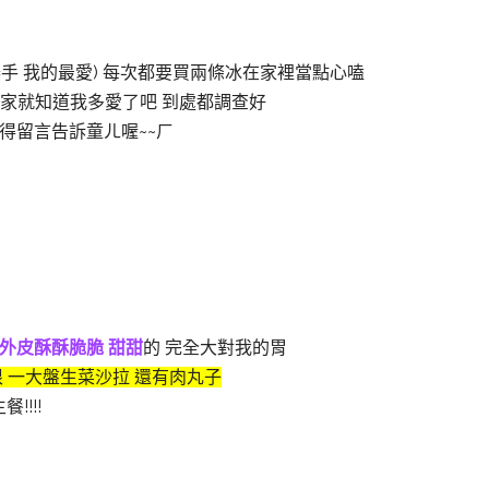
舉手 我的最愛)
每次都要買兩條冰在家裡當點心嗑
 大家就知道我多愛了吧 到處都調查好
得留言告訴童ㄦ喔~~ㄏ
外皮酥酥脆脆 甜甜
的
完全大對我的胃
根 一大盤生菜沙拉 還有肉丸子
!!!!