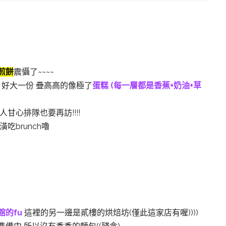
煎餅
震懾了~~~~
 好大一份 疊高高的像極了
蛋糕 (每一層都是香蕉+奶油+草
甘心排隊也要再訪!!!!
吃brunch嚕
館的fu
這裡的另一邊是貳樓的烘焙坊(僅此這家店有喔))))