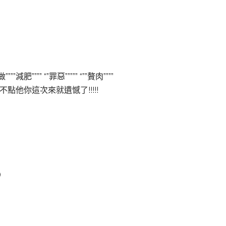
”” “”罪惡””””” “””贅肉””””
點他你這次來就遺憾了!!!!!
)