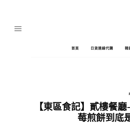
首頁
日貨連線代購
韓
【東區食記】貳樓餐廳—早
莓煎餅到底