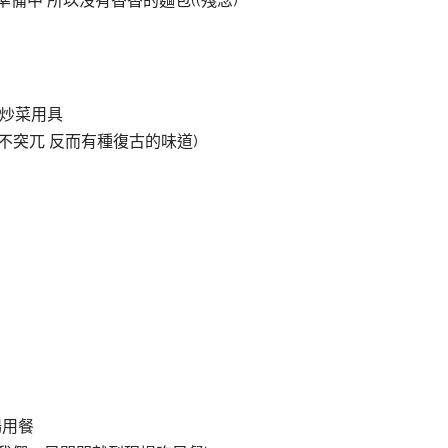
準備中 所以沒有香香的麵包
((殘念)
 炒菜用具
 不突兀 反而有種復古的味道)
場用餐