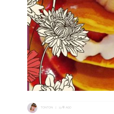
TONTON
13 年 AGO