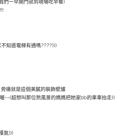
我們一早開門就到現場吃早餐)
!
不知道電梯有通嗎????
)))
 旁邊就是這個美膩的裝飾壁爐
喔~~(超想叫那位煞風景的媽媽把她家bb的車車抬走
))
,(嘆氣)))