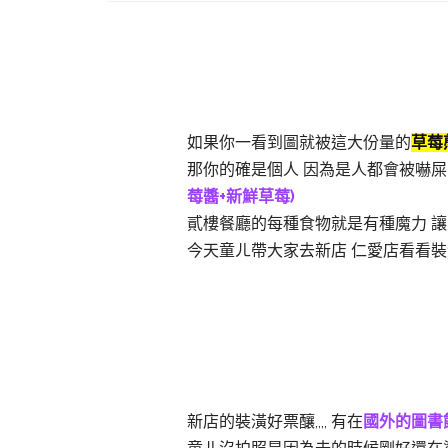
如果你一看到圖就被這大份量的
草莓
那你的確是個人 因為是人都會被嚇屎
莓醬+新鮮草莓)
貳樓餐廳的每種食物就是有種魔力 讓人
今天童ㄦ帶大家去新店 仁愛店看看裝潢
新店的裝潢好票釀,,,,
有在
國外的圖書