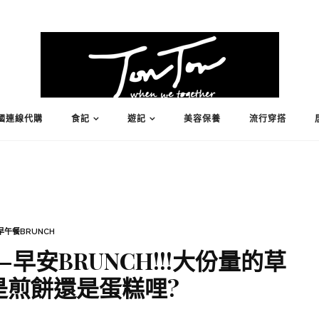
國連線代購
食記
遊記
美容保養
流行穿搭
早午餐BRUNCH
安BRUNCH!!!大份量的草
是煎餅還是蛋糕哩?