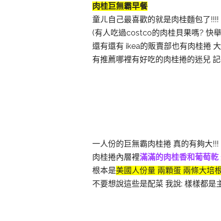
肉桂巨無霸早餐
童ㄦ自己最喜歡的就是肉桂麵包了!!!!
(有人吃過costco的肉桂貝果嗎? 快
還有還有 ikea的販賣部也有肉桂捲
有推薦哪裡有好吃的肉桂捲的迷兒 記
一人份的巨無霸肉桂捲 真的有夠大!!!
肉桂捲內層裡
滿滿的肉桂香和葡萄乾 
根本是
美國人份量 兩顆蛋 兩條大培
不要想說這些是配菜 我說: 樣樣都是主餐