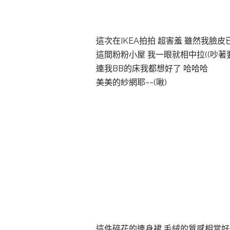
這次在IKEA拍拍 超害羞
雖然我臉皮已
這間粉粉小屋 我一眼就相中拉((吵著
連我BB的床我都想好了 哈哈哈
美美的紗網耶~~(啾)
這件碎花的連身裙 毛絨的質感相當好 