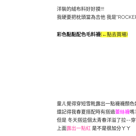
洋裝的絨布料好好摸!!!
我硬要把枕頭當為吉他 我是”ROCKE
彩色點點配色毛料襪
(←點去買場)
童ㄦ覺得穿短雪靴露出一點襪襪顏色
還記得我春夏搭配時有搭過
蕾絲襪
嗎
但是 冬天搭這個太青春洋溢了拉~~穿
上面
露出一點紅
是不是很加分ㄚㄚ