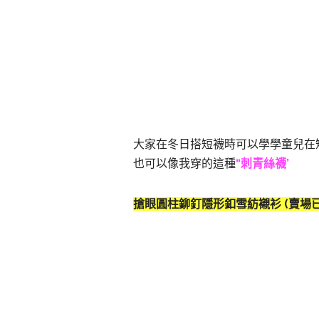
大家在冬日搭短襪時可以學學童兒在
也可以像我穿的這種
“刺青絲襪’
搶眼圓柱鉚釘隱形釦雪紡襯衫
(賣場已