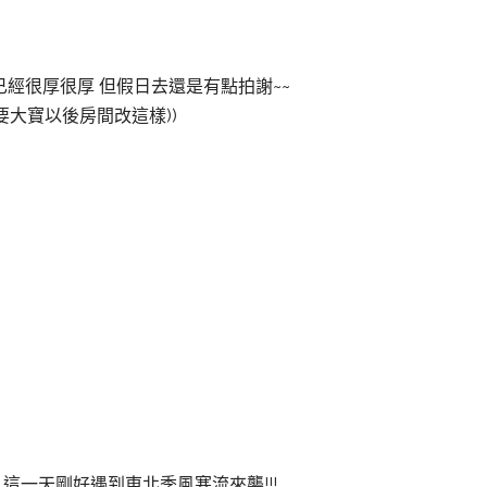
經很厚很厚 但假日去還是有點拍謝~~
要大寶以後房間改這樣))
這一天剛好遇到東北季風寒流來襲!!!