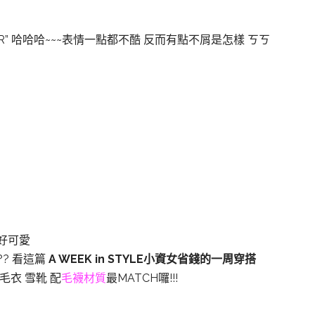
R” 哈哈哈~~~表情一點都不酷 反而有點不屑是怎樣 ㄎㄎ
好可愛
?? 看這篇
A WEEK in STYLE小資女省錢的一周穿搭
毛衣 雪靴 配
毛襪材質
最MATCH囉!!!