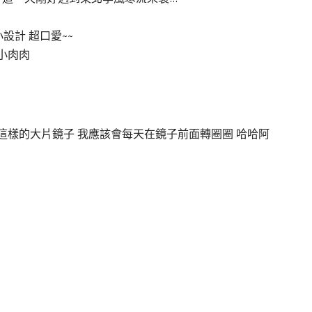
小設計 超口愛~~
小肉肉
有這樣的大片鏡子 我應該會每天在鏡子前面轉圈圈 哈哈阿