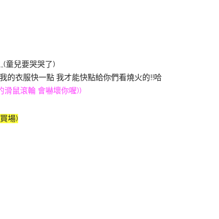
,,(童兒要哭哭了)
我的衣服快一點 我才能快點給你們看燒火的!!哈
的滑鼠滾輪 會嚇壞你喔))
買場)