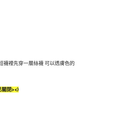
短襪裡先穿一層絲襪 可以透膚色的
關閉><)