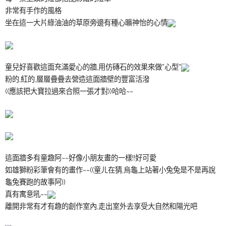
非常有手作的風格
坐在這一大片綠油油的草原旁邊有種心曠神怡的心情
童兒好喜歡這面充滿愛心的牆,用仿磚石的效果來做”心型”
粉的,紅的,層層疊疊去營造這面牆壁的豐富活潑
((應該把大寶拉過來合照一張才對))哈哈~~
這面牆多有童趣阿~~好像小朋友畫的一樣!!好可愛
如雄獅粉彩筆會有的畫作~~((童ㄦ在猜,烏龜上站著小兔兔是不是再說
龜兔賽跑的故事阿))
真有寓意吼~~
離開非常有才有趣的創作室內,走出室外去享受大自然和陽光吧