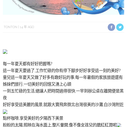
TONTON
14 年 AGO
每一年夏天都有好好把握嗎?
這一年夏天要過了,工作忙碌的你有停下腳步好好享受這一刻的美好?
童兒這一年夏天又做了好多有趣好玩的事,每一年暑假的家族旅遊還有
姊妹們旅行,一切美好的回憶又湧上心頭
一到五忙碌的生活,總讓人把時間過得很快,一早到辦公桌在離開便是黑
夜
好好享受這美麗的風景,就跟大寶飛奔捯北台灣很美的沙灘,白沙灣附近
點杯咖啡,享受美好的夕陽西下美景
粉粉的太陽,照映在海水面上,整片暈開,像不像女孩兒的腮紅紅潤呢