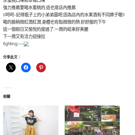
水蜜桃口味和草莓口味
強力推薦要喝水蜜桃的,這也是店內推薦
((呵呵~記得瓶子上的小弟弟圖吧,因為店內的水果酒有不同牌子喔))
喝的臉稍微紅潤紅潤,身體也有點微微的熱,好舒服的下午
這一個假日又愉悅的度過了,一周的結束好美麗
下一周又有活力迎接拉
fighting~~~
分享此文：
相關