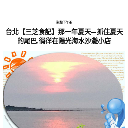
甜點下午茶
台北【三芝食記】那一年夏天—抓住夏天
的尾巴,徜徉在陽光海水沙灘小店