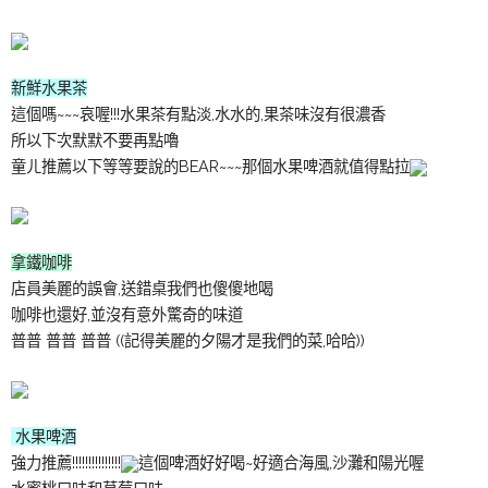
新鮮水果茶
這個嗎~~~哀喔!!!水果茶有點淡,水水的,果茶味沒有很濃香
所以下次默默不要再點嚕
童ㄦ推薦以下等等要說的BEAR~~~那個水果啤酒就值得點拉
拿鐵咖啡
店員美麗的誤會,送錯桌我們也傻傻地喝
咖啡也還好,並沒有意外驚奇的味道
普普 普普 普普 ((記得美麗的夕陽才是我們的菜,哈哈))
水果啤酒
強力推薦!!!!!!!!!!!!!!!
這個啤酒好好喝~好適合海風,沙灘和陽光喔