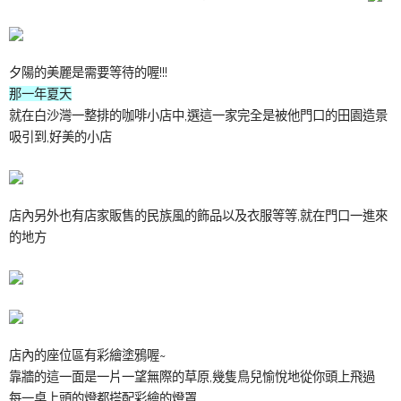
夕陽的美麗是需要等待的喔!!!
那一年夏天
就在白沙灣一整排的咖啡小店中,選這一家完全是被他門口的田園造景
吸引到,好美的小店
店內另外也有店家販售的民族風的飾品以及衣服等等,就在門口一進來
的地方
店內的座位區有彩繪塗鴉喔~
靠牆的這一面是一片一望無際的草原,幾隻鳥兒愉悅地從你頭上飛過
每一桌上頭的燈都搭配彩繪的燈罩