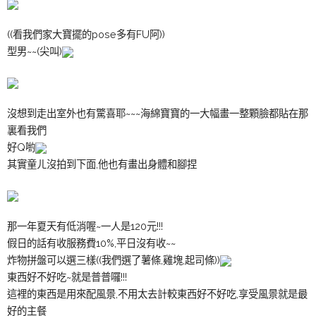
((看我們家大寶擺的pose多有FU阿))
型男~~(尖叫)
沒想到走出室外也有驚喜耶~~~海綿寶寶的一大幅畫一整顆臉都貼在那
裏看我們
好Q喲
其實童ㄦ沒拍到下面,他也有畫出身體和腳捏
那一年夏天有低消喔~一人是120元!!!
假日的話有收服務費10%,平日沒有收~~
炸物拼盤可以選三樣((我們選了薯條,雞塊,起司條))
東西好不好吃~就是普普囉!!!
這裡的東西是用來配風景,不用太去計較東西好不好吃,享受風景就是最
好的主餐