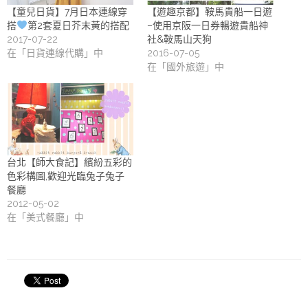
【童兒日貨】7月日本連線穿
【遊趣京都】鞍馬貴船一日遊
搭
第2套夏日芥末黃的搭配
–使用京阪一日券暢遊貴船神
2017-07-22
社&鞍馬山天狗
在「日貨連線代購」中
2016-07-05
在「國外旅遊」中
台北【師大食記】繽紛五彩的
色彩構圖,歡迎光臨兔子兔子
餐廳
2012-05-02
在「美式餐廳」中