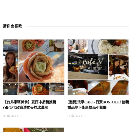
猜你會喜歡
【台北東區美食】夏日冰品新推薦
(邀稿)法孚CAFE-日安BONJOUR! 信義
OROSE玫瑰法式天然冰淇淋
誠品地下街新精品小餐廳
10 年 AGO
11 年 AGO