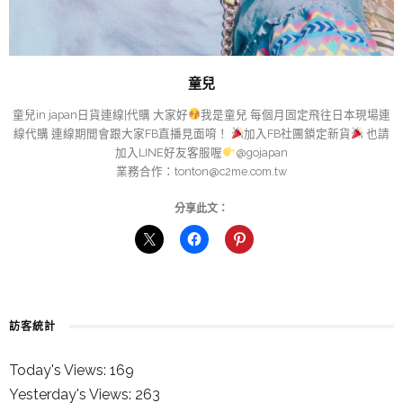
童兒
童兒in japan日貨連線|代購 大家好
我是童兒 每個月固定飛往日本現場連
線代購 連線期間會跟大家FB直播見面唷！
加入FB社團鎖定新貨
也請
加入LINE好友客服喔
@gojapan
業務合作：
tonton@c2me.com.tw
分享此文：
訪客統計
Today's Views:
169
Yesterday's Views:
263