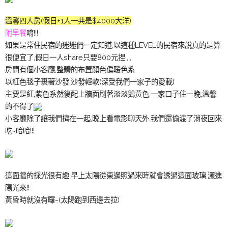
溫馨四人房(假日+1人一共是$4000大洋)
附早餐
唷!!!
如果是常住民宿的迷迷們一定知道,以這種LEVEL的民宿來說真的是算
很便宜了,假日一人share只要800元捏,,,,
房間有個小客廳,整體的布置顏色偏暖色系
以紅色毯子裹著沙發,沙發輕軟(深受我們一家子的愛載)
主要是紅,紫色系然後配上牆面刷著淡淡鵝黃色,一家口子住一晚,溫馨
的不得了
小客廳除了讓我們擠在一起,晚上看電影聊天外,我們還偷渡了消夜回來
吃~哈哈!!!
這面牆的採光很有趣,早上太陽從東邊照過來時就會透過這面玻璃,灑進
陽光來!!
黃昏時就沒有囉~(太陽跑到西邊去拉)