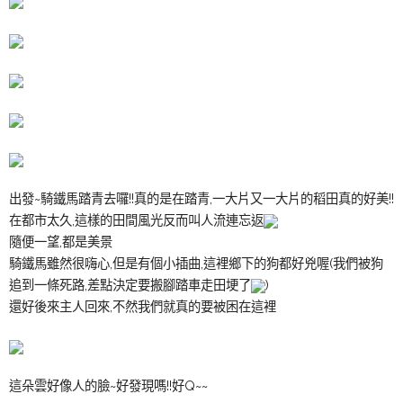
出發~騎鐵馬踏青去囉!!真的是在踏青,一大片又一大片的稻田真的好美!!
在都市太久,這樣的田間風光反而叫人流連忘返
隨便一望,都是美景
騎鐵馬雖然很嗨心,但是有個小插曲,這裡鄉下的狗都好兇喔(我們被狗
追到一條死路,差點決定要搬腳踏車走田埂了
)
還好後來主人回來,不然我們就真的要被困在這裡
這朵雲好像人的臉~好發現嗎!!好Q~~