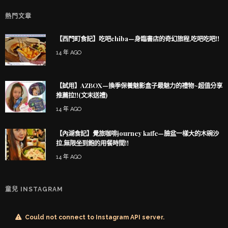
熱門文章
【西門町食記】吃吧chiba—身臨書店的奇幻旅程,吃吧吃吧!!
14 年 AGO
【試用】AZBOX—換季保養魅影盒子最魅力的禮物~超值分享
推薦拉!!(文末送禮)
14 年 AGO
【內湖食記】覺旅咖啡journey kaffe—臉盆一樣大的木碗沙
拉,無限坐到飽的用餐時間!!
14 年 AGO
童兒 INSTAGRAM
Could not connect to Instagram API server.