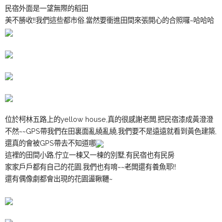
民宿外面是一望無際的稻田
美不勝收!!我們這些都市俗,當然要衝進田間來張開心的合照囉~哈哈哈
位於柯林五路上的yellow house,真的很感謝老闆,把民宿漆成黃澄澄
不然~~GPS帶我們在田裏面亂繞亂繞,我們要不是遠遠就看到黃色建築,
還真的會被GPS帶去不知道哪
這裡的田間小路,佇立一棟又一棟的別墅,有民宿也有民房
家家戶戶都有自己的花園,我們也有唷~~老闆還有養魚耶!!
還有偶像劇都會出現的花園盪鞦韆~