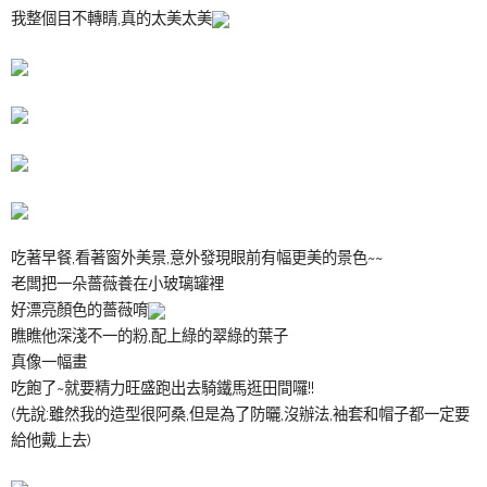
我整個目不轉睛,真的太美太美
吃著早餐,看著窗外美景,意外發現眼前有幅更美的景色~~
老闆把一朵薔薇養在小玻璃罐裡
好漂亮顏色的薔薇唷
瞧瞧他深淺不一的粉,配上綠的翠綠的葉子
真像一幅畫
吃飽了~就要精力旺盛跑出去騎鐵馬逛田間囉!!
(先說:雖然我的造型很阿桑,但是為了防曬,沒辦法,袖套和帽子都一定要
給他戴上去)