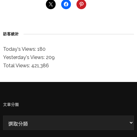
訪客統計
Today's Views:
180
Yesterday's Views:
209
Total Views:
421,386
童兒的 INSTAGRAM
文章分類