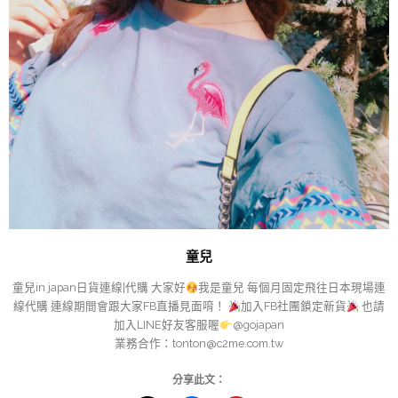
童兒
童兒in japan日貨連線|代購 大家好
我是童兒 每個月固定飛往日本現場連
線代購 連線期間會跟大家FB直播見面唷！
加入FB社團鎖定新貨
也請
加入LINE好友客服喔
@gojapan
業務合作：
tonton@c2me.com.tw
分享此文：