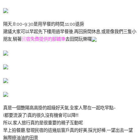
隔天,8:00~9:30是用早餐的時間,11:00退房
建議大家可以早起先下樓用過早餐後,再回房間休息,或是像我們三隻小
朋友,騎著
民
宿免費提供的腳踏車
去田間玩樂囉
真是一個艷陽高高掛的超級好天氣,全家人聚在一起吃早點~
(都要流淚了)真的很久沒有機會可以降!!!
所以,家人旅行真的是很重要的親子互動呢
早上拍餐廳,發現民宿的這幾扇窗戶真的好美,採光好棒,一望出去一望
無際綠油油的田景