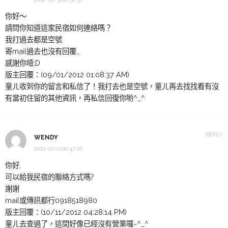
你好～
請問你知道這家民宿如何連絡嗎？
我打過去都是空號
寄mail過去也沒有回覆…
感謝你噎;D
版主回覆：(09/01/2012 01:08:37 AM)
童ㄦ收到你的留言和私信了！我打去也是空號，童ㄦ再去找找看有沒
有當初住留的其他資訊，再私信回復你喲^_^
REPLY
WENDY
2012-10-1100:47:16
你好,
可以給我民宿的聯絡方式嗎?
謝謝
mail或傳訊都行0918518980
版主回覆：(10/11/2012 04:28:14 PM)
童ㄦ去查過了，這間好像已經沒有營業囉~^_^