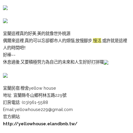
宜蘭這裡真的好美,美的就像世外桃源
偶爾來這裡,真的可以忘卻都市人的煩惱,放慢腳步,
慢活
,或許就是這裡
人的時間吧!!
好棒~~
休息過後,又要積極努力為自己的未來和人生好好打拼囉
宜蘭民宿:橙舍yellow house
地址: 宜蘭縣冬山鄉柯林五路229號
訂房電話: (03)961-5588
Email:
yellowhouse229@gmail.com
官方網站:
http://yellowhouse.elandbnb.tw/