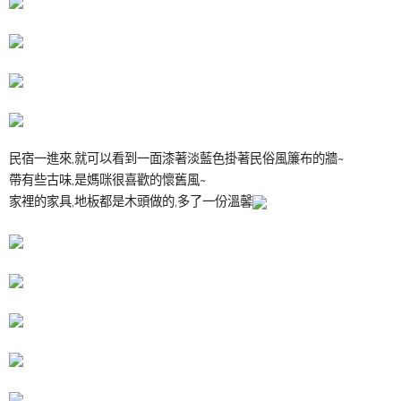
民宿一進來,就可以看到一面漆著淡藍色掛著民俗風簾布的牆~
帶有些古味,是媽咪很喜歡的懷舊風~
家裡的家具,地板都是木頭做的,多了一份溫馨