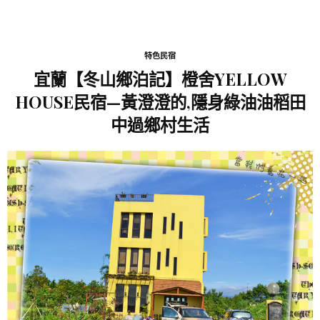
特色民宿
宜蘭【冬山鄉泊記】橙舍YELLOW
HOUSE民宿—黃澄澄的,隱身綠油油稻田
中過鄉村生活