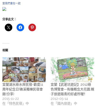
當我們童在一起
分享此文：
相關
宜蘭湖水綠水岸民宿-歡度11
宜蘭【武荖坑遊記】2012綠
周年紀念日!礁溪獨棟民宿會
色博覽會—有機概念大花園,親
館(分享)
子旅遊踏青的好處所喔!!
2015-11-22
2012-05-14
在「特色民宿」中
在「國內旅遊」中