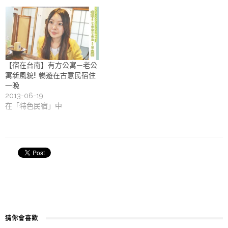
【宿在台南】有方公寓—老公
寓新風貌!! 暢遊在古意民宿住
一晚
2013-06-19
在「特色民宿」中
猜你會喜歡