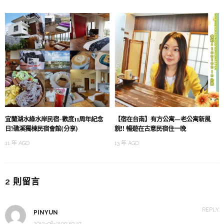
宜蘭湖水綠水岸民宿-歡度11周年紀念
【宿在台南】有方公寓—老公寓新風
日!礁溪獨棟民宿會館(分享)
貌!! 暢遊在古意民宿住一晚
11 年 AGO
13 年 AGO
2 則留言
REPLY
PINYUN
2012-08-3100:50:37