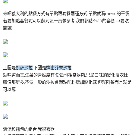
來吧義大利的點餐方式有單點跟套餐兩種方式,單點就看menu的單價,
若要加點套餐呢可以翻到這一頁做參考,我們都點$120的套餐~~(要吃
飽飽)
上圖是
凱薩沙拉
;下圖是
蜂蜜芥末沙拉
就味道而言,生菜的青脆度有,份量也相當足夠,只是口味的變化層次比
較沒那麼多,不像一般的沙拉會灑點配料增加變化感,但就附餐而言就是
可以囉!!
濃湯和麵包的組合,我很喜歡!!