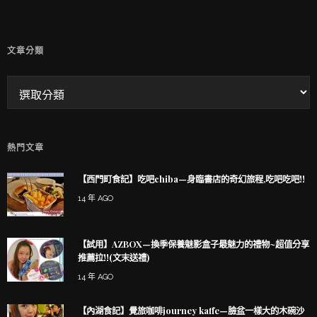
文章分類
熱門文章
【西門町食記】吃吧chiba—身臨書店的奇幻旅程,吃吧吃吧!!
14 年 AGO
【試用】AZBOX—換季保養魅影盒子最魅力的禮物~超值分享
推薦拉!!(文末送禮)
14 年 AGO
【內湖食記】覺旅咖啡journey kaffe—臉盆一樣大的木碗沙