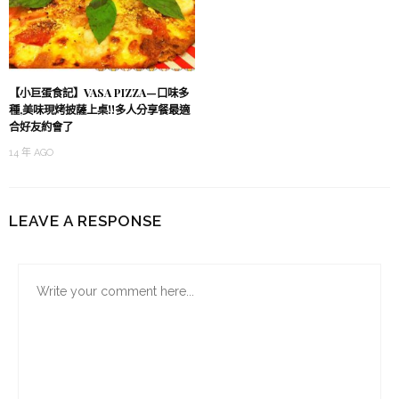
【小巨蛋食記】VASA PIZZA—口味多
種,美味現烤披薩上桌!!多人分享餐最適
合好友約會了
14 年 AGO
LEAVE A RESPONSE