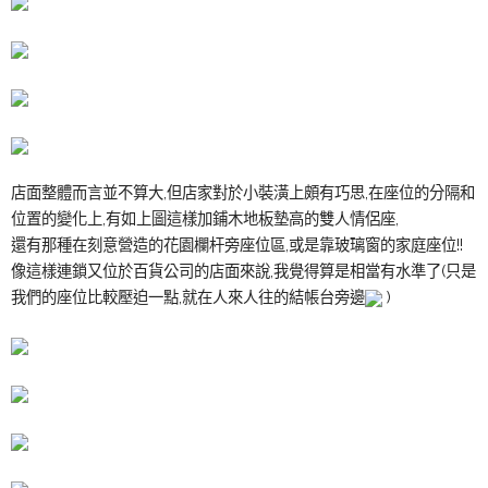
店面整體而言並不算大,但店家對於小裝潢上頗有巧思,在座位的分隔和
位置的變化上,有如上圖這樣加鋪木地板墊高的雙人情侶座,
還有那種在刻意營造的花園欄杆旁座位區,或是靠玻璃窗的家庭座位!!
像這樣連鎖又位於百貨公司的店面來說,我覺得算是相當有水準了(只是
我們的座位比較壓迫一點,就在人來人往的結帳台旁邊
)