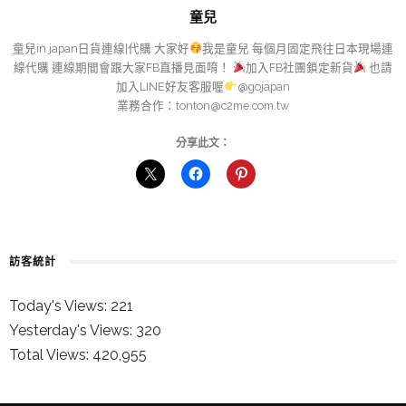
童兒
童兒in japan日貨連線|代購 大家好
我是童兒 每個月固定飛往日本現場連
線代購 連線期間會跟大家FB直播見面唷！
加入FB社團鎖定新貨
也請
加入LINE好友客服喔
@gojapan
業務合作：
tonton@c2me.com.tw
分享此文：
訪客統計
Today's Views:
221
Yesterday's Views:
320
Total Views:
420,955
童兒的 INSTAGRAM