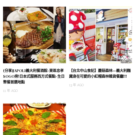
(分享)JAPOLI義大利餐酒館-東區忠孝
【台北中山食記】蘑菇森林—義大利麵
SOGO旁!日本式服務西方式餐點-生日
藏身在可愛的小紅帽森林雜貨餐廳!!!
聚餐首選地點
13 年 AGO
11 年 AGO