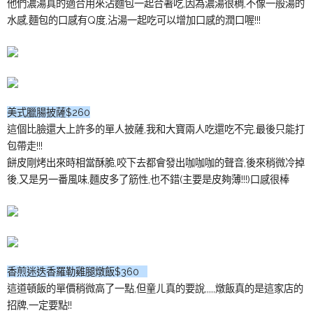
他們濃湯真的適合用來沾麵包一起合著吃,因為濃湯很稠,不像一般湯的
水感,麵包的口感有Q度,沾湯一起吃可以增加口感的潤口喔!!!
美式臘腸披薩$260
這個比臉還大上許多的單人披薩,我和大寶兩人吃還吃不完,最後只能打
包帶走!!!
餅皮剛烤出來時相當酥脆,咬下去都會發出咖咖咖的聲音,後來稍微冷掉
後,又是另一番風味,麵皮多了筋性,也不錯(主要是皮夠薄!!!)口感很棒
香煎迷迭香羅勒雞腿燉飯$360
這道頓飯的單價稍微高了一點,但童ㄦ真的要說,,,,,燉飯真的是這家店的
招牌,一定要點!!