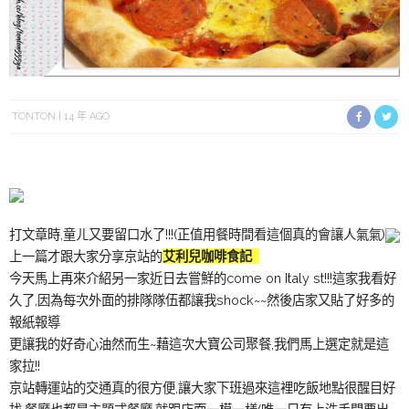
TONTON
14 年 AGO
打文章時,童ㄦ又要留口水了!!!(正值用餐時間看這個真的會讓人氣氣)
上一篇才跟大家分享京站的
艾利兒咖啡食記
今天馬上再來介紹另一家近日去嘗鮮的come on Italy st!!!這家我看好
久了,因為每次外面的排隊隊伍都讓我shock~~然後店家又貼了好多的
報紙報導
更讓我的好奇心油然而生~藉這次大寶公司聚餐,我們馬上選定就是這
家拉!!
京站轉運站的交通真的很方便,讓大家下班過來這裡吃飯地點很醒目好