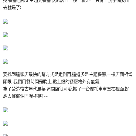
找,餐廳也都是主題式餐廳,就跟店面一模一樣(唯一只有上洗手間要出
去就是了)
要找到這家店最快的幫方式是走側門,這邊多是主題餐廳,一樓店面相當
顯眼!!我們用餐時間是晚上,點上燈的餐廳格外有氣氛,
為了營造復古年代風華,這間店很可愛,搬了一台摩托車車塞在裡面,好
想去催催油門喔~呵呵~~