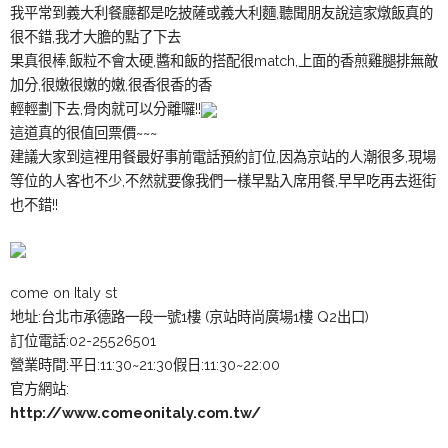
我平常到義大利餐廳都是吃披薩或義大利麵,聽聞朋友說這家燉飯真的
很不錯,我才大膽的點了下去
果真很棒,飯粒不會太硬,醬和飯的搭配很match,上面的香煎雞腿排無敵
加分,很嫩很嫩的嫩,很香很香的香
輕輕劃下去,骨肉就可以分離囉!!
這道真的很值回票價~~~
建議大家到這裡用餐最好事前電話預約訂位,因為京站的人潮很多,現場
等位的人客也不少,不然就要像我們一樣早點入席用餐,早早吃再去逛街
也不錯!!
come on Italy st
地址:台北市承德路一段一號1樓 (京站時尚廣場1樓 Q2出口)
訂位電話:02-25526501
營業時間:平日:11:30~21:30假日:11:30~22:00
官方網站:
http://www.comeonitaly.com.tw/