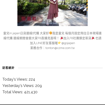
童兒in japan日貨連線|代購 大家好
我是童兒 每個月固定飛往日本現場連
線代購 連線期間會跟大家FB直播見面唷！
加入FB社團鎖定新貨
也請
加入LINE好友客服喔
@gojapan
業務合作：
tonton@c2me.com.tw
訪客統計
Today's Views:
224
Yesterday's Views:
209
Total Views:
421,430
童兒的 INSTAGRAM