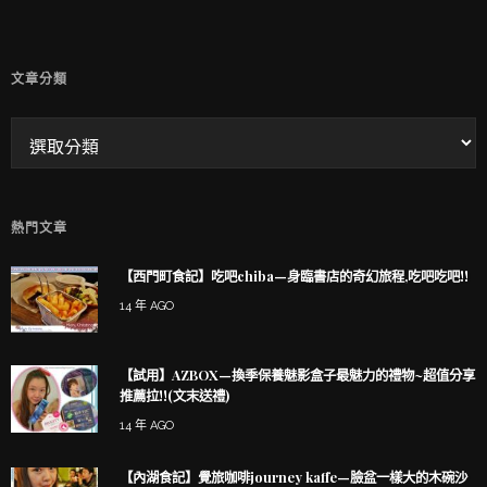
文章分類
熱門文章
【西門町食記】吃吧chiba—身臨書店的奇幻旅程,吃吧吃吧!!
14 年 AGO
【試用】AZBOX—換季保養魅影盒子最魅力的禮物~超值分享
推薦拉!!(文末送禮)
14 年 AGO
【內湖食記】覺旅咖啡journey kaffe—臉盆一樣大的木碗沙