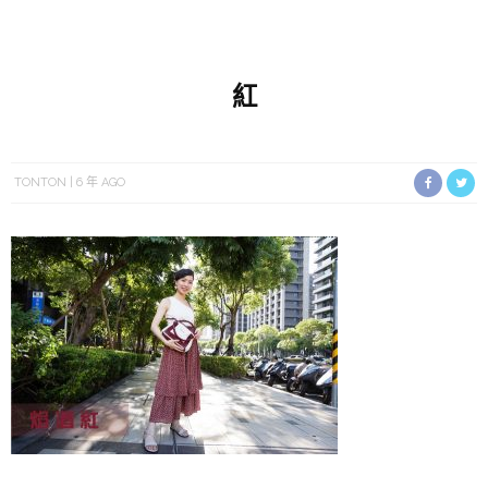
紅
TONTON
6 年 AGO