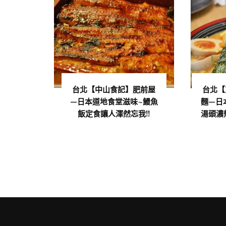
台北【中山食記】肥前屋
台北【
—日本道地食堂滋味~鰻魚
麵—日
飯定食讓人渾然忘我!!
湯頭濃