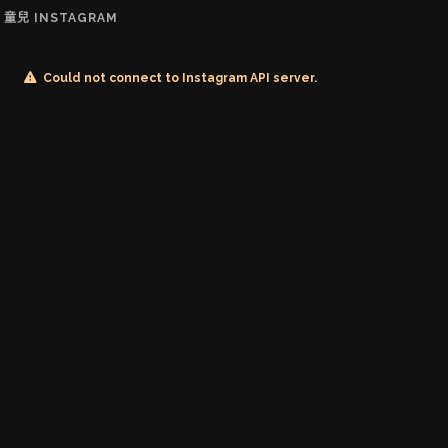
童兒 INSTAGRAM
Could not connect to Instagram API server.