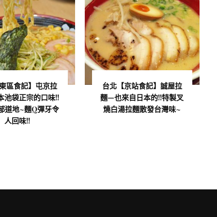
東區食記】屯京拉
台北【京站食記】誠屋拉
本池袋正宗的口味!!
麵—也來自日本的!!特製叉
郁道地~麵Q彈牙令
燒白湯拉麵散發台灣味~
人回味!!
童兒的 INSTAGRAM