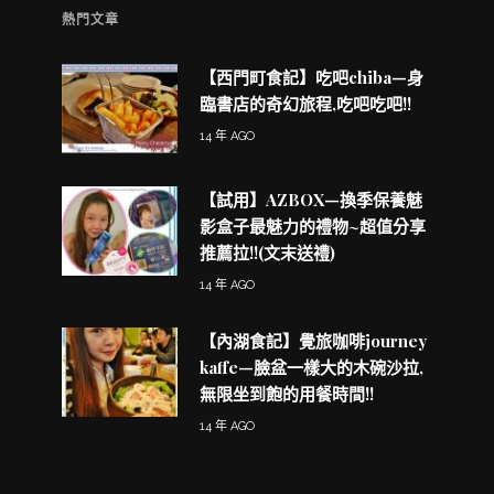
熱門文章
【西門町食記】吃吧chiba—身
臨書店的奇幻旅程,吃吧吃吧!!
14 年 AGO
【試用】AZBOX—換季保養魅
影盒子最魅力的禮物~超值分享
推薦拉!!(文末送禮)
14 年 AGO
【內湖食記】覺旅咖啡journey
kaffe—臉盆一樣大的木碗沙拉,
無限坐到飽的用餐時間!!
14 年 AGO