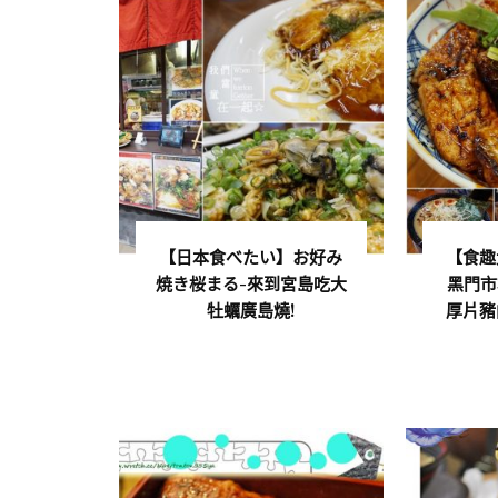
【日本食べたい】お好み
【食趣
焼き桜まる-來到宮島吃大
黑門市
牡蠣廣島燒!
厚片豬