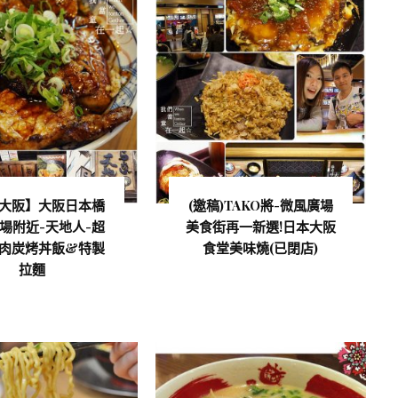
大阪】大阪日本橋
(邀稿)TAKO將-微風廣場
場附近-天地人-超
美食街再一新選!日本大阪
肉炭烤丼飯&特製
食堂美味燒(已閉店)
拉麵