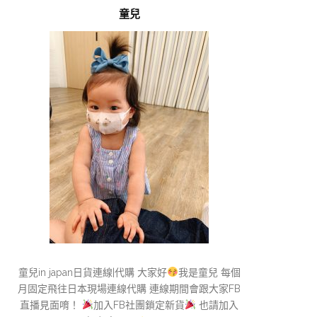
童兒
童兒in japan日貨連線|代購 大家好
我是童兒 每個
月固定飛往日本現場連線代購 連線期間會跟大家FB
直播見面唷！
加入FB社團鎖定新貨
也請加入