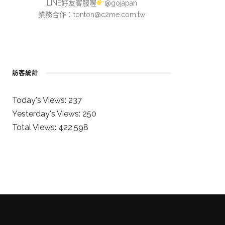
LINE好友客服喔
@gojapan
業務合作：
tonton@c2me.com.tw
訪客統計
Today's Views:
237
Yesterday's Views:
250
Total Views:
422,598