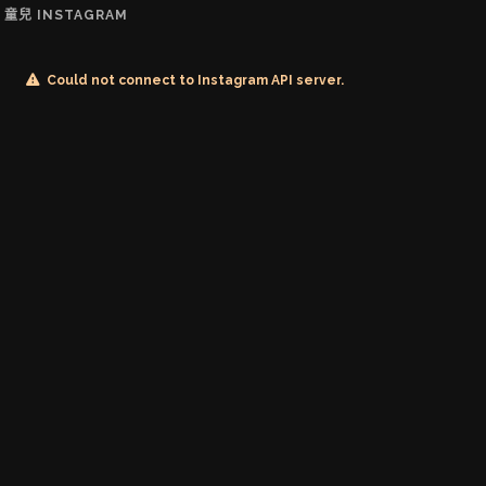
童兒 INSTAGRAM
Could not connect to Instagram API server.