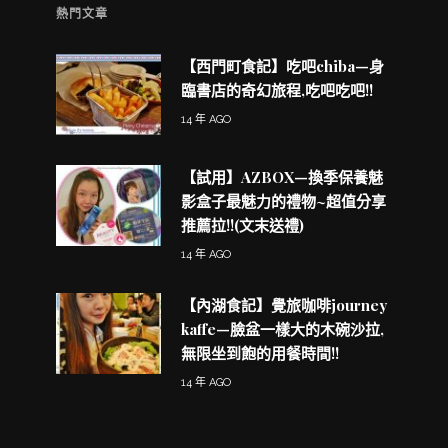
熱門文章
【西門町食記】吃吧chiba—身
臨書店的奇幻旅程,吃吧吃吧!!
14 年 AGO
【試用】AZBOX—換季保養魅
影盒子最魅力的禮物~超值分享
推薦拉!!(文末送禮)
14 年 AGO
【內湖食記】覺旅咖啡journey
kaffe—臉盆一樣大的木碗沙拉,
無限坐到飽的用餐時間!!
14 年 AGO