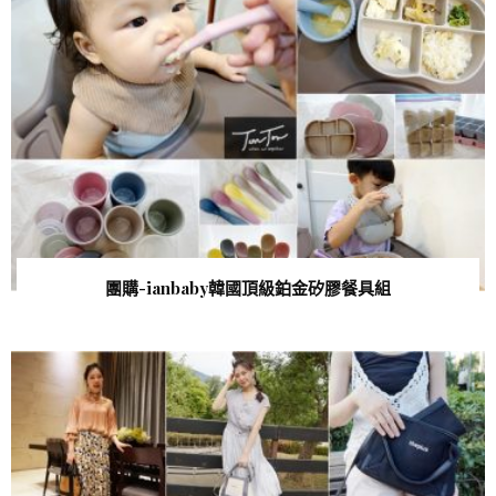
團購-ianbaby韓國頂級鉑金矽膠餐具組