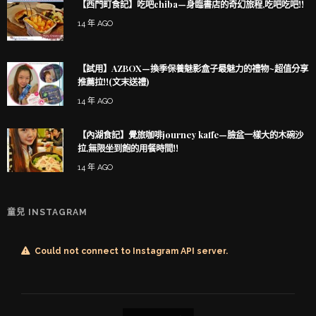
【西門町食記】吃吧chiba—身臨書店的奇幻旅程,吃吧吃吧!!
14 年 AGO
【試用】AZBOX—換季保養魅影盒子最魅力的禮物~超值分享
推薦拉!!(文末送禮)
14 年 AGO
【內湖食記】覺旅咖啡journey kaffe—臉盆一樣大的木碗沙
拉,無限坐到飽的用餐時間!!
14 年 AGO
童兒 INSTAGRAM
Could not connect to Instagram API server.