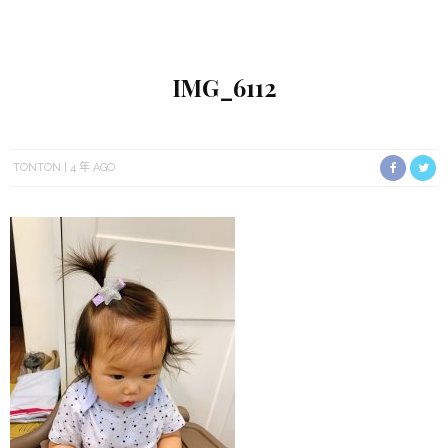
IMG_6112
TONTON
4 年 AGO