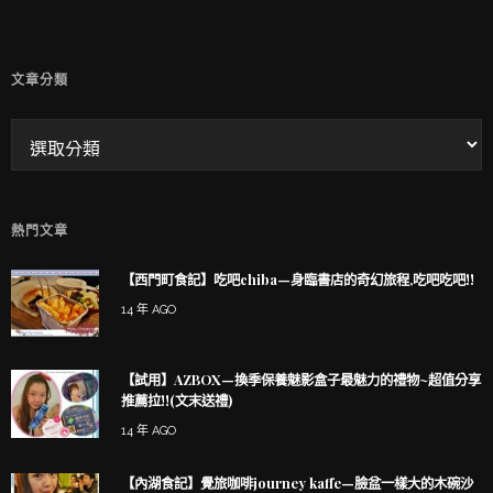
文章分類
熱門文章
【西門町食記】吃吧chiba—身臨書店的奇幻旅程,吃吧吃吧!!
14 年 AGO
【試用】AZBOX—換季保養魅影盒子最魅力的禮物~超值分享
推薦拉!!(文末送禮)
14 年 AGO
【內湖食記】覺旅咖啡journey kaffe—臉盆一樣大的木碗沙