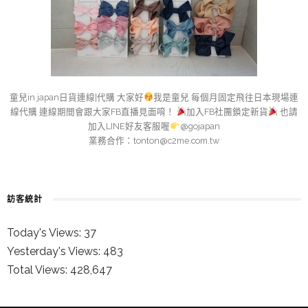
童兒in japan日貨連線|代購 大家好
我是童兒 每個月固定飛往日本現場連
線代購 連線期間會跟大家FB直播見面唷！
加入FB社團鎖定新貨
也請
加入LINE好友客服喔
@gojapan
業務合作：
tonton@c2me.com.tw
訪客統計
Today's Views:
37
Yesterday's Views:
483
Total Views:
428,647
童兒的 INSTAGRAM