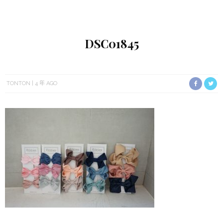
DSC01845
TONTON
4 年 AGO