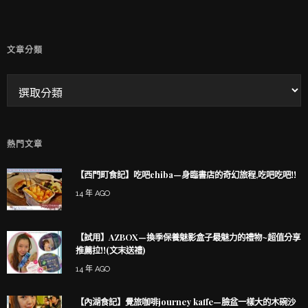
文章分類
熱門文章
【西門町食記】吃吧chiba—身臨書店的奇幻旅程,吃吧吃吧!!
14 年 AGO
【試用】AZBOX—換季保養魅影盒子最魅力的禮物~超值分享
推薦拉!!(文末送禮)
14 年 AGO
【內湖食記】覺旅咖啡journey kaffe—臉盆一樣大的木碗沙