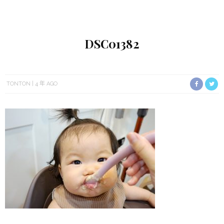
DSC01382
TONTON
4 年 AGO