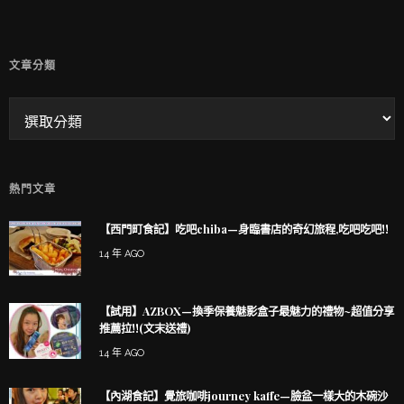
文章分類
熱門文章
【西門町食記】吃吧chiba—身臨書店的奇幻旅程,吃吧吃吧!!
14 年 AGO
【試用】AZBOX—換季保養魅影盒子最魅力的禮物~超值分享
推薦拉!!(文末送禮)
14 年 AGO
【內湖食記】覺旅咖啡journey kaffe—臉盆一樣大的木碗沙