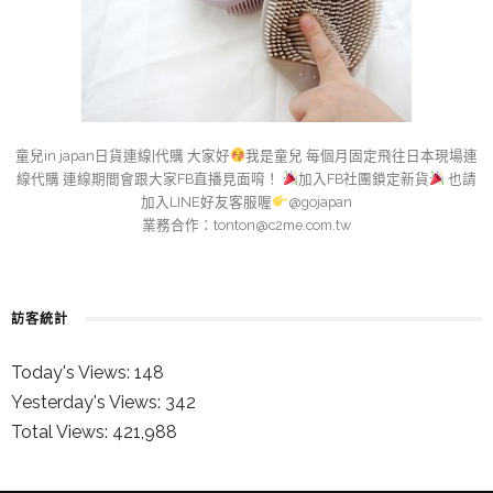
童兒in japan日貨連線|代購 大家好
我是童兒 每個月固定飛往日本現場連
線代購 連線期間會跟大家FB直播見面唷！
加入FB社團鎖定新貨
也請
加入LINE好友客服喔
@gojapan
業務合作：
tonton@c2me.com.tw
訪客統計
Today's Views:
148
Yesterday's Views:
342
Total Views:
421,988
童兒的 INSTAGRAM