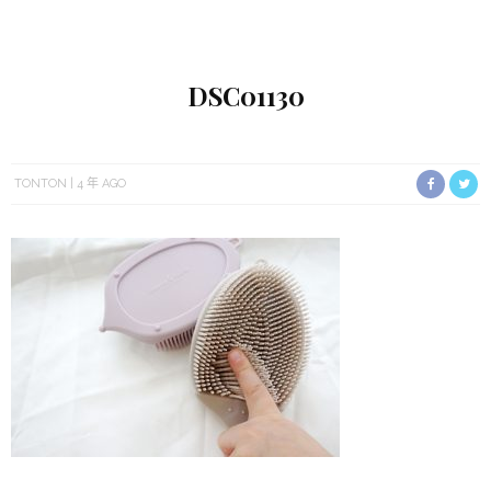
DSC01130
TONTON
4 年 AGO