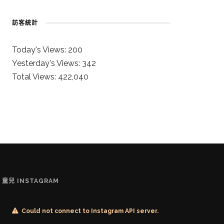
訪客統計
Today's Views:
200
Yesterday's Views:
342
Total Views:
422,040
童兒 INSTAGRAM
Could not connect to Instagram API server.