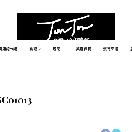
國連線代購
食記
遊記
美容保養
流行穿搭
C01013