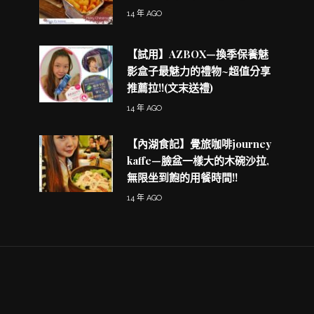
14 年 AGO
【試用】AZBOX—換季保養魅
影盒子最魅力的禮物~超值分享
推薦拉!!(文末送禮)
14 年 AGO
【內湖食記】覺旅咖啡journey
kaffe—臉盆一樣大的木碗沙拉,
無限坐到飽的用餐時間!!
14 年 AGO