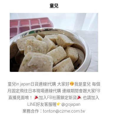
童兒
童兒in japan日貨連線|代購 大家好
我是童兒 每個
月固定飛往日本現場連線代購 連線期間會跟大家FB
直播見面唷！
加入FB社團鎖定新貨
也請加入
LINE好友客服喔
@gojapan
業務合作：
tonton@c2me.com.tw