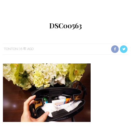
DSC00563
TONTON
6 年 AGO