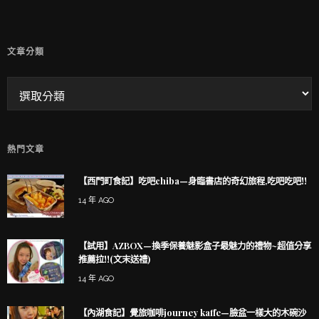
文章分類
熱門文章
【西門町食記】吃吧chiba—身臨書店的奇幻旅程,吃吧吃吧!!
14 年 AGO
【試用】AZBOX—換季保養魅影盒子最魅力的禮物~超值分享
推薦拉!!(文末送禮)
14 年 AGO
【內湖食記】覺旅咖啡journey kaffe—臉盆一樣大的木碗沙