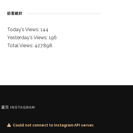
訪客統計
Today's Views:
144
Yesterday's Views:
196
Total Views:
427,898
童兒 INSTAGRAM
Could not connect to Instagram API server.