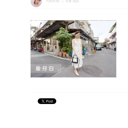
TONTON
6 年 AGO