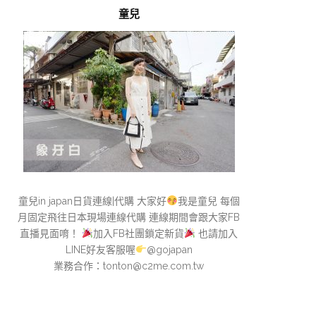
童兒
童兒in japan日貨連線|代購 大家好
我是童兒 每個
月固定飛往日本現場連線代購 連線期間會跟大家FB
直播見面唷！
加入FB社團鎖定新貨
也請加入
LINE好友客服喔
@gojapan
業務合作：
tonton@c2me.com.tw