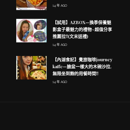
14 年 AGO
【試用】AZBOX—換季保養魅
影盒子最魅力的禮物~超值分享
推薦拉!!(文末送禮)
14 年 AGO
【內湖食記】覺旅咖啡journey
kaffe—臉盆一樣大的木碗沙拉,
無限坐到飽的用餐時間!!
14 年 AGO