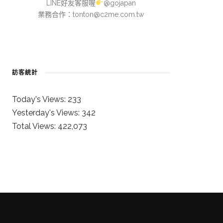
LINE好友客服喔
@gojapan
業務合作：
tonton@c2me.com.tw
訪客統計
Today's Views:
233
Yesterday's Views:
342
Total Views:
422,073