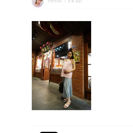
TONTON
8 年 AGO