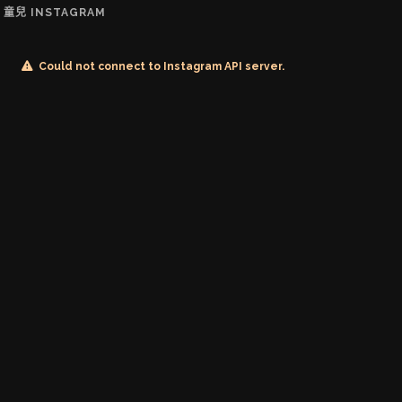
童兒 INSTAGRAM
Could not connect to Instagram API server.