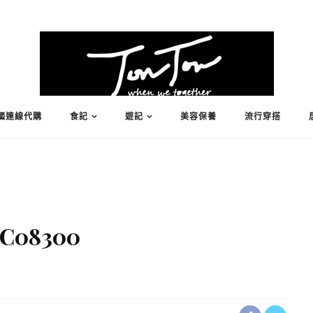
國連線代購
食記
遊記
美容保養
流行穿搭
C08300