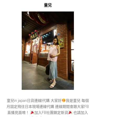
童兒
童兒in japan日貨連線|代購 大家好
我是童兒 每個
月固定飛往日本現場連線代購 連線期間會跟大家FB
直播見面唷！
加入FB社團鎖定新貨
也請加入