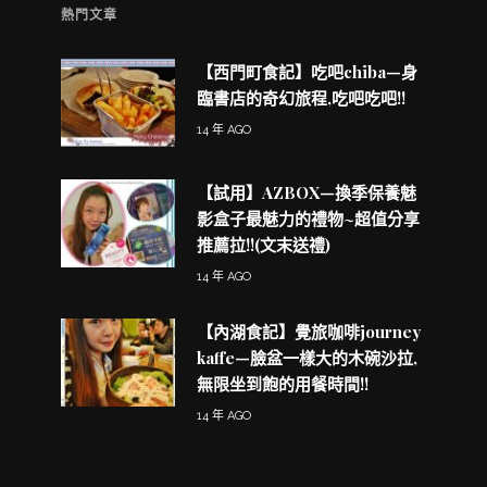
熱門文章
【西門町食記】吃吧chiba—身
臨書店的奇幻旅程,吃吧吃吧!!
14 年 AGO
【試用】AZBOX—換季保養魅
影盒子最魅力的禮物~超值分享
推薦拉!!(文末送禮)
14 年 AGO
【內湖食記】覺旅咖啡journey
kaffe—臉盆一樣大的木碗沙拉,
無限坐到飽的用餐時間!!
14 年 AGO