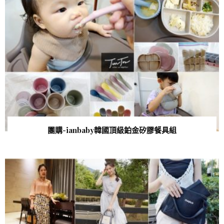
團購-ianbaby韓國頂級鉑金矽膠餐具組