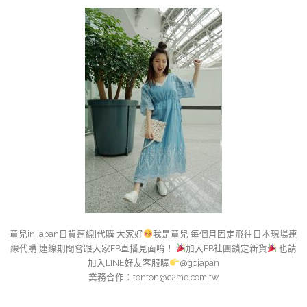
童兒in japan日貨連線|代購 大家好
我是童兒 每個月固定飛往日本現場連
線代購 連線期間會跟大家FB直播見面唷！
加入FB社團鎖定新貨
也請
加入LINE好友客服喔
@gojapan
業務合作：
tonton@c2me.com.tw