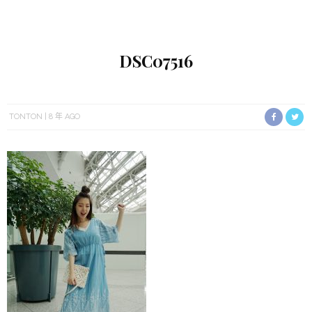
DSC07516
TONTON
8 年 AGO