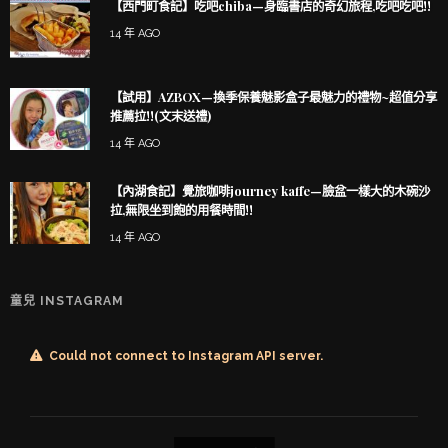
【西門町食記】吃吧chiba—身臨書店的奇幻旅程,吃吧吃吧!!
14 年 AGO
【試用】AZBOX—換季保養魅影盒子最魅力的禮物~超值分享
推薦拉!!(文末送禮)
14 年 AGO
【內湖食記】覺旅咖啡journey kaffe—臉盆一樣大的木碗沙
拉,無限坐到飽的用餐時間!!
14 年 AGO
童兒 INSTAGRAM
Could not connect to Instagram API server.